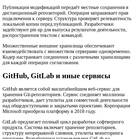
Публикация модификаций передаёт местные сохранения в
дистанционный репозиторий. Операция запрашивает прав
подключения к серверу. Структура проверяет релевантность
локальной копии перед публикацией. Разработчики
задействуют pin up для выпуска результатов деятельности,
распространения текстом с командой.
Множественные внешние хранилища обеспечивают
взаимодействовать с множеством серверами одновременно.
Кодер настраивает соединения с различными хранилищами
для каждой операции согласования.
GitHub, GitLab и иные сервисы
GitHub является собой масштабнейшим веб-сервис для
хранения Git-репозиториев. Сервис соединяет миллионы
разработчиков, дает утилиты для совместной деятельности
над общедоступными и закрытыми проектами. Корпорация
Microsoft приобрела платформу в 2018 году.
GitLab предлагает полный цикл разработки софтверного
продукта. Система включает хранение репозиториев,
структуру непрерывной слияния, утилиты мониторинга
программ. Разработчики устанавливают GitLab на