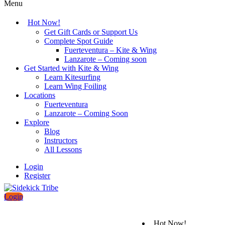
Menu
Hot Now!
Get Gift Cards or Support Us
Complete Spot Guide
Fuerteventura – Kite & Wing
Lanzarote – Coming soon
Get Started with Kite & Wing
Learn Kitesurfing
Learn Wing Foiling
Locations
Fuerteventura
Lanzarote – Coming Soon
Explore
Blog
Instructors
All Lessons
Login
Register
Login
Hot Now!