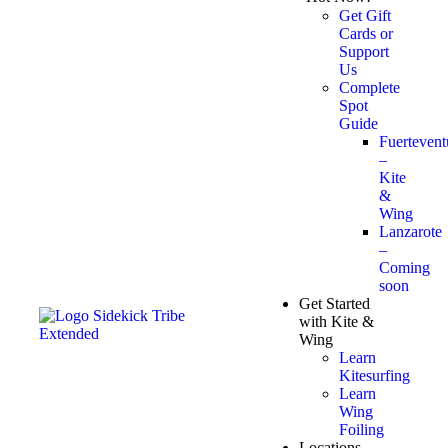
Get Gift
Cards or
Support
Us
Complete
Spot
Guide
Fuertevent
–
Kite
&
Wing
Lanzarote
–
Coming
soon
Get Started
with Kite &
Wing
Learn
Kitesurfing
Learn
Wing
Foiling
Locations