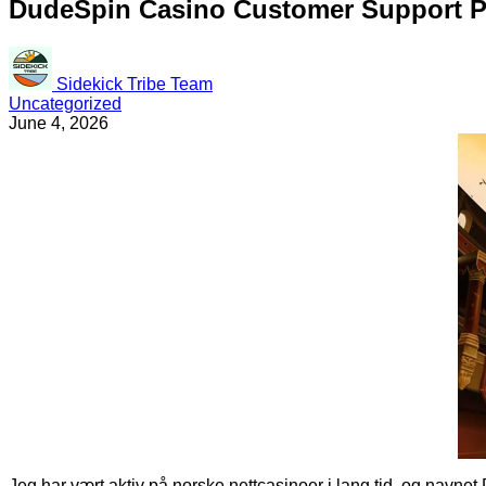
DudeSpin Casino Customer Support Pu
Sidekick Tribe Team
Uncategorized
June 4, 2026
Jeg har vært aktiv på norske nettcasinoer i lang tid, og navn