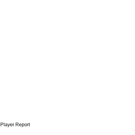
Player Report