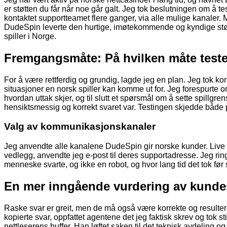
er støtten du får når noe går galt. Jeg tok beslutningen om å t
kontaktet supportteamet flere ganger, via alle mulige kanaler.
DudeSpin leverte den hurtige, imøtekommende og kyndige støtten
spiller i Norge.
Fremgangsmåte: På hvilken måte teste
For å være rettferdig og grundig, lagde jeg en plan. Jeg tok k
situasjoner en norsk spiller kan komme ut for. Jeg forespurt
hvordan uttak skjer, og til slutt et spørsmål om å sette spillgre
hensiktsmessig og korrekt svaret var. Testingen skjedde både 
Valg av kommunikasjonskanaler
Jeg anvendte alle kanalene DudeSpin gir norske kunder. Live ch
vedlegg, anvendte jeg e-post til deres supportadresse. Jeg ring
menneske svarte, og ikke en robot, og hvor lang tid det tok før 
En mer inngående vurdering av kundes
Raske svar er greit, men de må også være korrekte og resultere 
kopierte svar, oppfattet agentene det jeg faktisk skrev og tok s
nettleserens buffer. Han løftet saken til det teknisk avdelin