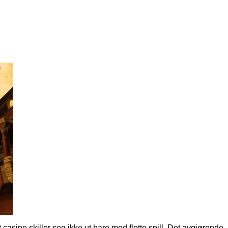
t casino skiller seg ikke ut bare med flotte spill. Det avgjørende