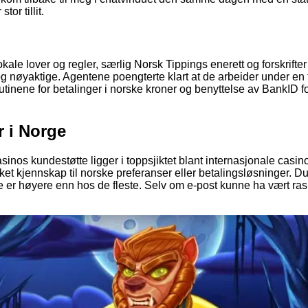
or tillit.
lokale lover og regler, særlig Norsk Tippings enerett og forskrifte
nøyaktige. Agentene poengterte klart at de arbeider under en til
inene for betalinger i norske kroner og benyttelse av BankID f
 i Norge
sinos kundestøtte ligger i toppsjiktet blant internasjonale casi
t kjennskap til norske preferanser eller betalingsløsninger. Du
ene er høyere enn hos de fleste. Selv om e-post kunne ha vært 