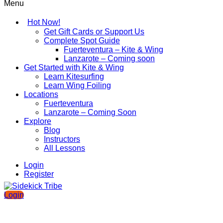
Menu
Hot Now!
Get Gift Cards or Support Us
Complete Spot Guide
Fuerteventura – Kite & Wing
Lanzarote – Coming soon
Get Started with Kite & Wing
Learn Kitesurfing
Learn Wing Foiling
Locations
Fuerteventura
Lanzarote – Coming Soon
Explore
Blog
Instructors
All Lessons
Login
Register
Login