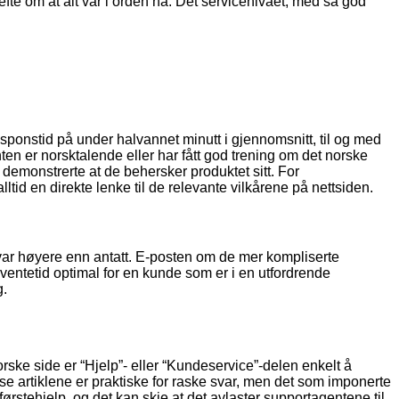
efte om at alt var i orden nå. Det servicenivået, med så god
sponstid på under halvannet minutt i gjennomsnitt, til og med
ten er norsktalende eller har fått god trening om det norske
demonstrerte at de behersker produktet sitt. For
tid en direkte lenke til de relevante vilkårene på nettsiden.
Det var høyere enn antatt. E-posten om de mer kompliserte
k ventetid optimal for en kunde som er i en utfordrende
g.
ske side er “Hjelp”- eller “Kundeservice”-delen enkelt å
isse artiklene er praktiske for raske svar, men det som imponerte
ørstehjelp, og det kan skje at det avlaster supportagentene til