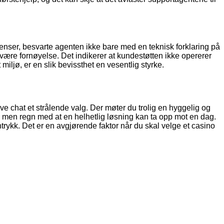
enser, besvarte agenten ikke bare med en teknisk forklaring på
ære fornøyelse. Det indikerer at kundestøtten ikke opererer
 miljø, er en slik bevissthet en vesentlig styrke.
ive chat et strålende valg. Der møter du trolig en hyggelig og
, men regn med at en helhetlig løsning kan ta opp mot en dag.
nntrykk. Det er en avgjørende faktor når du skal velge et casino