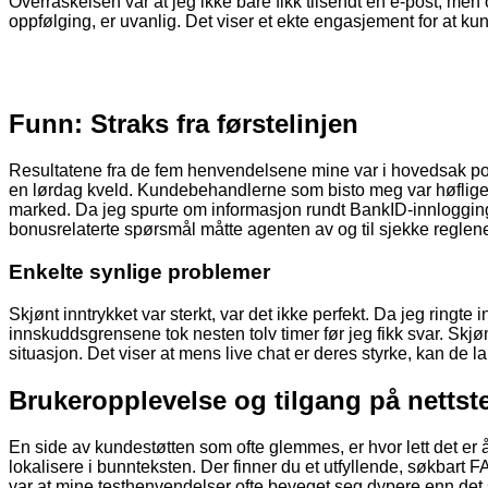
Overraskelsen var at jeg ikke bare fikk tilsendt en e-post, men
oppfølging, er uvanlig. Det viser et ekte engasjement for at kun
Funn: Straks fra førstelinjen
Resultatene fra de fem henvendelsene mine var i hovedsak posi
en lørdag kveld. Kundebehandlerne som bisto meg var høflige og 
marked. Da jeg spurte om informasjon rundt BankID-innlogging, 
bonusrelaterte spørsmål måtte agenten av og til sjekke reglene,
Enkelte synlige problemer
Skjønt inntrykket var sterkt, var det ikke perfekt. Da jeg ringte
innskuddsgrensene tok nesten tolv timer før jeg fikk svar. Skjønt
situasjon. Det viser at mens live chat er deres styrke, kan 
Brukeropplevelse og tilgang på nettst
En side av kundestøtten som ofte glemmes, er hvor lett det er 
lokalisere i bunnteksten. Der finner du et utfyllende, søkbart F
var at mine testhenvendelser ofte beveget seg dypere enn det so