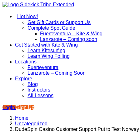
Hot Now!
Get Gift Cards or Support Us
Complete Spot Guide
Fuerteventura – Kite & Wing
Lanzarote – Coming soon
Get Started with Kite & Wing
Learn Kitesurfing
Learn Wing Foiling
Locations
Fuerteventura
Lanzarote – Coming Soon
Explore
Blog
Instructors
All Lessons
Login
Sign Up
Home
Uncategorized
DudeSpin Casino Customer Support Put to Test Norway 