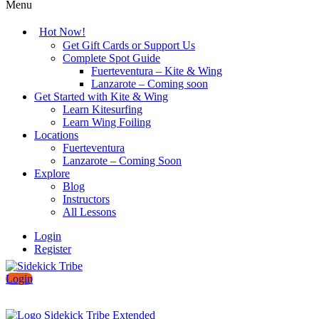
Menu
Hot Now!
Get Gift Cards or Support Us
Complete Spot Guide
Fuerteventura – Kite & Wing
Lanzarote – Coming soon
Get Started with Kite & Wing
Learn Kitesurfing
Learn Wing Foiling
Locations
Fuerteventura
Lanzarote – Coming Soon
Explore
Blog
Instructors
All Lessons
Login
Register
Login