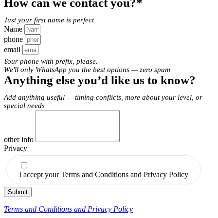
How can we contact you?*
Just your first name is perfect
Name
phone
email
Your phone with prefix, please.
We'll only WhatsApp you the best options — zero spam
Anything else you’d like us to know?
Add anything useful — timing conflicts, more about your level, or
special needs
other info
Privacy
I accept your Terms and Conditions and Privacy Policy
Submit
Terms and Conditions and Privacy Policy