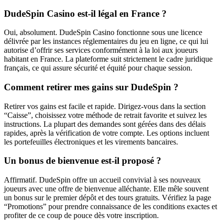
DudeSpin Casino est-il légal en France ?
Oui, absolument. DudeSpin Casino fonctionne sous une licence
délivrée par les instances réglementaires du jeu en ligne, ce qui lui
autorise d’offrir ses services conformément à la loi aux joueurs
habitant en France. La plateforme suit strictement le cadre juridique
français, ce qui assure sécurité et équité pour chaque session.
Comment retirer mes gains sur DudeSpin ?
Retirer vos gains est facile et rapide. Dirigez-vous dans la section
“Caisse”, choisissez votre méthode de retrait favorite et suivez les
instructions. La plupart des demandes sont gérées dans des délais
rapides, après la vérification de votre compte. Les options incluent
les portefeuilles électroniques et les virements bancaires.
Un bonus de bienvenue est-il proposé ?
Affirmatif. DudeSpin offre un accueil convivial à ses nouveaux
joueurs avec une offre de bienvenue alléchante. Elle mêle souvent
un bonus sur le premier dépôt et des tours gratuits. Vérifiez la page
“Promotions” pour prendre connaissance de les conditions exactes et
profiter de ce coup de pouce dès votre inscription.