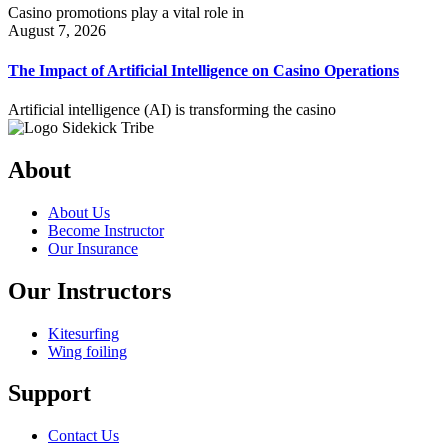
Casino promotions play a vital role in
August 7, 2026
The Impact of Artificial Intelligence on Casino Operations
Artificial intelligence (AI) is transforming the casino
About
About Us
Become Instructor
Our Insurance
Our Instructors
Kitesurfing
Wing foiling
Support
Contact Us