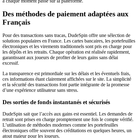
à chaque moment passé sur la plateforme.
Des méthodes de paiement adaptées aux
Français
Pour des transactions sans tracas, DudeSpin offre une sélection de
solutions populaires en France. Les cartes bancaires, les portefeuilles
électroniques et les virements traditionnels sont pris en charge pour
les dépôts et les retraits. Chaque opération est réalisée rapidement,
garantissant aux joueurs de profiter de leurs gains sans délai
excessif.
La transparence est primordiale sur les délais et les éventuels frais,
ces informations étant clairement affichées sur le site. La simplicité
et la sécurité des transactions font partie intégrante de la promesse
d’une expérience utilisateur sans stress.
Des sorties de fonds instantanés et sécurisés
DudeSpin sait que l’accès aux gains est essentiel. Les demandes de
retrait sont prises en charge promptement une fois le compte vérifié.
L’utilisation de méthodes modernes comme les portefeuilles
électroniques offre souvent des créditations en quelques heures, un
atout majeur pour les joueurs.