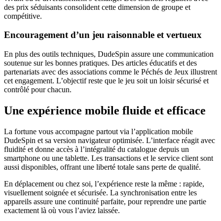
des prix séduisants consolident cette dimension de groupe et
compétitive.
Encouragement d’un jeu raisonnable et vertueux
En plus des outils techniques, DudeSpin assure une communication
soutenue sur les bonnes pratiques. Des articles éducatifs et des
partenariats avec des associations comme le Péchés de Jeux illustrent
cet engagement. L’objectif reste que le jeu soit un loisir sécurisé et
contrôlé pour chacun.
Une expérience mobile fluide et efficace
La fortune vous accompagne partout via l’application mobile
DudeSpin et sa version navigateur optimisée. L’interface réagit avec
fluidité et donne accès à l’intégralité du catalogue depuis un
smartphone ou une tablette. Les transactions et le service client sont
aussi disponibles, offrant une liberté totale sans perte de qualité.
En déplacement ou chez soi, l’expérience reste la même : rapide,
visuellement soignée et sécurisée. La synchronisation entre les
appareils assure une continuité parfaite, pour reprendre une partie
exactement là où vous l’aviez laissée.