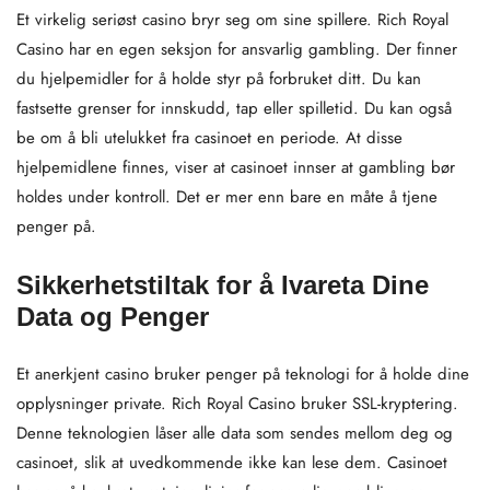
Et virkelig seriøst casino bryr seg om sine spillere. Rich Royal
Casino har en egen seksjon for ansvarlig gambling. Der finner
du hjelpemidler for å holde styr på forbruket ditt. Du kan
fastsette grenser for innskudd, tap eller spilletid. Du kan også
be om å bli utelukket fra casinoet en periode. At disse
hjelpemidlene finnes, viser at casinoet innser at gambling bør
holdes under kontroll. Det er mer enn bare en måte å tjene
penger på.
Sikkerhetstiltak for å Ivareta Dine
Data og Penger
Et anerkjent casino bruker penger på teknologi for å holde dine
opplysninger private. Rich Royal Casino bruker SSL-kryptering.
Denne teknologien låser alle data som sendes mellom deg og
casinoet, slik at uvedkommende ikke kan lese dem. Casinoet