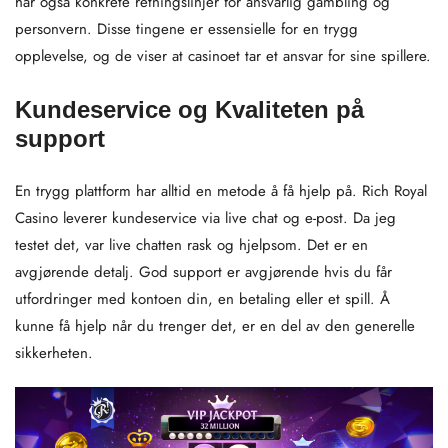
har også konkrete retningslinjer for ansvarlig gambling og
personvern. Disse tingene er essensielle for en trygg
opplevelse, og de viser at casinoet tar et ansvar for sine spillere.
Kundeservice og Kvaliteten på
support
En trygg plattform har alltid en metode å få hjelp på. Rich Royal
Casino leverer kundeservice via live chat og e-post. Da jeg
testet det, var live chatten rask og hjelpsom. Det er en
avgjørende detalj. God support er avgjørende hvis du får
utfordringer med kontoen din, en betaling eller et spill. Å
kunne få hjelp når du trenger det, er en del av den generelle
sikkerheten.