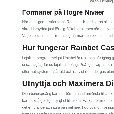
Förmåner på Högre Nivåer
När du stiger i nivåerna på Rainbet blir fördelarna allt 
skräddarsydda just för dig. Växlingskursen när du byte
Varje spelsession blir ett steg närmare en position med rik
Hur fungerar Rainbet C
Lojalitetsprogrammet på Rainbet är rakt och går igång g
undantagna) får du lojalitetspoäng. Poängen lagras i d
utformat systemet så rakt och rättvist som det går, utan
Utnyttja och Maximera Di
Dina bonuspoäng kan du i första hand använda till att ko
kan också ge dig möjlighet till exklusiva kampanjer, so
det en bra idé att satsa på spel med hög poängintjäni