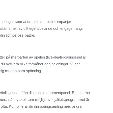
l turneringar som andra inte ser och kampanjer
bestäms helt av ditt eget spelande och engagemang.
din tid hos oss bättre.
tter på merparten av spelen (live-dealercasinospel är
u aktivera olika förmåner och belöningar. Vi har
a dig mer än bara spänning.
mväxlingen lätt från din kontoinstrumentpanel. Bonusarna
ximera så mycket som möjligt av lojalitetsprogrammet är
t ofta. Kombinerar du din poängsamling med andra