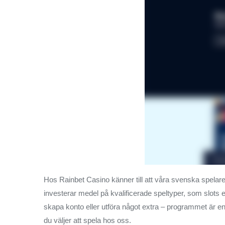
Hos Rainbet Casino känner till att våra svenska spelare ä
investerar medel på kvalificerade speltyper, som slots 
skapa konto eller utföra något extra – programmet är en
du väljer att spela hos oss.