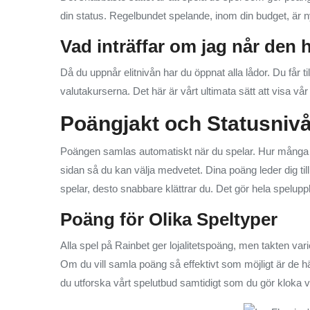
din status. Regelbundet spelande, inom din budget, är nyc
Vad inträffar om jag når den
Då du uppnår elitnivån har du öppnat alla lådor. Du får t
valutakurserna. Det här är vårt ultimata sätt att visa vå
Poängjakt och Statusniv
Poängen samlas automatiskt när du spelar. Hur många poän
sidan så du kan välja medvetet. Dina poäng leder dig til
spelar, desto snabbare klättrar du. Det gör hela spelupp
Poäng för Olika Speltyper
Alla spel på Rainbet ger lojalitetspoäng, men takten va
Om du vill samla poäng så effektivt som möjligt är de här 
du utforska vårt spelutbud samtidigt som du gör kloka v