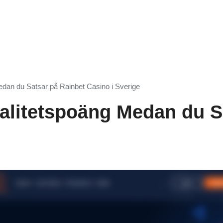
Medan du Satsar på Rainbet Casino i Sverige
jalitetspoäng Medan du S