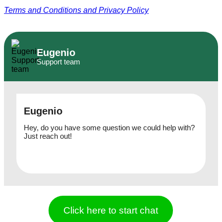
Terms and Conditions and Privacy Policy
Eugenio
Support team
Eugenio
Hey, do you have some question we could help with?
Just reach out!
Click here to start chat