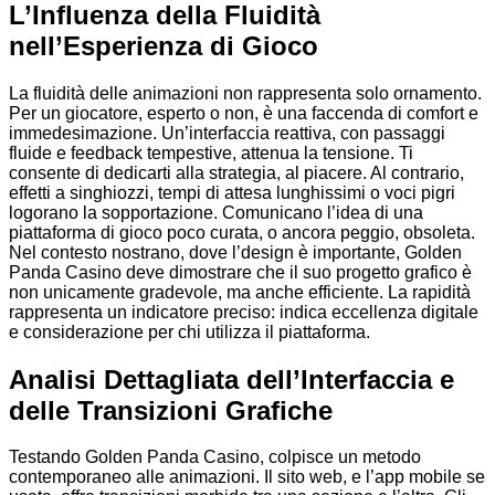
L’Influenza della Fluidità
nell’Esperienza di Gioco
La fluidità delle animazioni non rappresenta solo ornamento.
Per un giocatore, esperto o non, è una faccenda di comfort e
immedesimazione. Un’interfaccia reattiva, con passaggi
fluide e feedback tempestive, attenua la tensione. Ti
consente di dedicarti alla strategia, al piacere. Al contrario,
effetti a singhiozzi, tempi di attesa lunghissimi o voci pigri
logorano la sopportazione. Comunicano l’idea di una
piattaforma di gioco poco curata, o ancora peggio, obsoleta.
Nel contesto nostrano, dove l’design è importante, Golden
Panda Casino deve dimostrare che il suo progetto grafico è
non unicamente gradevole, ma anche efficiente. La rapidità
rappresenta un indicatore preciso: indica eccellenza digitale
e considerazione per chi utilizza il piattaforma.
Analisi Dettagliata dell’Interfaccia e
delle Transizioni Grafiche
Testando Golden Panda Casino, colpisce un metodo
contemporaneo alle animazioni. Il sito web, e l’app mobile se