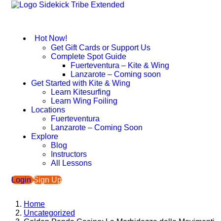
Hot Now!
Get Gift Cards or Support Us
Complete Spot Guide
Fuerteventura – Kite & Wing
Lanzarote – Coming soon
Get Started with Kite & Wing
Learn Kitesurfing
Learn Wing Foiling
Locations
Fuerteventura
Lanzarote – Coming Soon
Explore
Blog
Instructors
All Lessons
Login
Sign Up
Home
Uncategorized