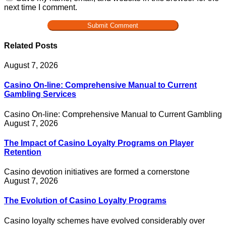
next time I comment.
Related Posts
August 7, 2026
Casino On-line: Comprehensive Manual to Current
Gambling Services
Casino On-line: Comprehensive Manual to Current Gambling
August 7, 2026
The Impact of Casino Loyalty Programs on Player
Retention
Casino devotion initiatives are formed a cornerstone
August 7, 2026
The Evolution of Casino Loyalty Programs
Casino loyalty schemes have evolved considerably over