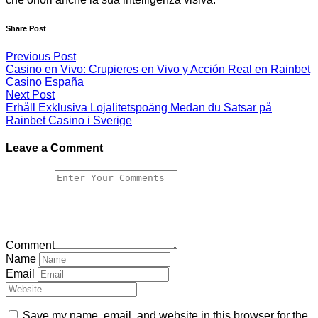
Share Post
Previous Post
Casino en Vivo: Crupieres en Vivo y Acción Real en Rainbet
Casino España
Next Post
Erhåll Exklusiva Lojalitetspoäng Medan du Satsar på
Rainbet Casino i Sverige
Leave a Comment
Comment
Name
Email
Save my name, email, and website in this browser for the