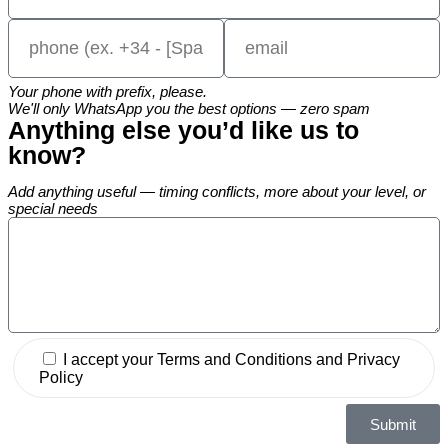
Your phone with prefix, please.
We'll only WhatsApp you the best options — zero spam
Anything else you’d like us to
know?
Add anything useful — timing conflicts, more about your level, or
special needs
I accept your Terms and Conditions and Privacy
Policy
Submit