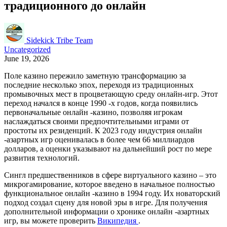
традиционного до онлайн
Sidekick Tribe Team
Uncategorized
June 19, 2026
Поле казино пережило заметную трансформацию за
последние несколько эпох, переходя из традиционных
промывочных мест в процветающую среду онлайн-игр. Этот
переход начался в конце 1990 -х годов, когда появились
первоначальные онлайн -казино, позволяя игрокам
наслаждаться своими предпочтительными играми от
простоты их резиденций. К 2023 году индустрия онлайн
-азартных игр оценивалась в более чем 66 миллиардов
долларов, а оценки указывают на дальнейший рост по мере
развития технологий.
Сингл предшественников в сфере виртуального казино – это
микрогамирование, которое введено в начальное полностью
функциональное онлайн -казино в 1994 году. Их новаторский
подход создал сцену для новой эры в игре. Для получения
дополнительной информации о хронике онлайн -азартных
игр, вы можете проверить
Википедия
.