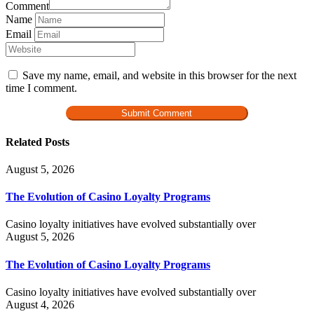
Comment
Name
Email
Save my name, email, and website in this browser for the next
time I comment.
Related Posts
August 5, 2026
The Evolution of Casino Loyalty Programs
Casino loyalty initiatives have evolved substantially over
August 5, 2026
The Evolution of Casino Loyalty Programs
Casino loyalty initiatives have evolved substantially over
August 4, 2026