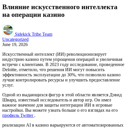
Влияние искусственного интеллекта
на операции казино
Sidekick Tribe Team
Uncategorized
June 19, 2026
Искусственный интеллект (ИИ) революционизирует
индустрию казино путем упрощения операций и увеличивая
встречи с клиентами. В 2023 году исследование, проведенное
Deloitte, отметило, что решения ИИ могут повысить
эффективность эксплуатации до 30%, что позволило казино
лучше контролировать ресурсы и улучшить предоставление
услуг.
Одной из выдающихся фигур в этой области является Дэвид
Шварц, известный исследователь и автор игр. Он имел
важное значение для защиты интеграции ИИ в игровые
настройки. Вы можете узнать больше о его взглядах на его
профиль Twitter
.
реализации AI в казино варьируются от автоматизированных