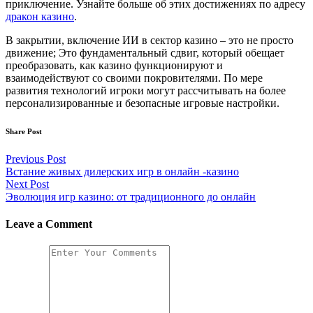
приключение. Узнайте больше об этих достижениях по адресу
дракон казино
.
В закрытии, включение ИИ в сектор казино – это не просто
движение; Это фундаментальный сдвиг, который обещает
преобразовать, как казино функционируют и
взаимодействуют со своими покровителями. По мере
развития технологий игроки могут рассчитывать на более
персонализированные и безопасные игровые настройки.
Share Post
Post
Previous Post
Встание живых дилерских игр в онлайн -казино
navigation
Next Post
Эволюция игр казино: от традиционного до онлайн
Leave a Comment