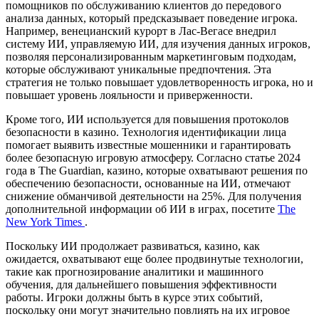
помощников по обслуживанию клиентов до передового
анализа данных, который предсказывает поведение игрока.
Например, венецианский курорт в Лас-Вегасе внедрил
систему ИИ, управляемую ИИ, для изучения данных игроков,
позволяя персонализированным маркетинговым подходам,
которые обслуживают уникальные предпочтения. Эта
стратегия не только повышает удовлетворенность игрока, но и
повышает уровень лояльности и приверженности.
Кроме того, ИИ используется для повышения протоколов
безопасности в казино. Технология идентификации лица
помогает выявить известные мошенники и гарантировать
более безопасную игровую атмосферу. Согласно статье 2024
года в The Guardian, казино, которые охватывают решения по
обеспечению безопасности, основанные на ИИ, отмечают
снижение обманчивой деятельности на 25%. Для получения
дополнительной информации об ИИ в играх, посетите
The
New York Times
.
Поскольку ИИ продолжает развиваться, казино, как
ожидается, охватывают еще более продвинутые технологии,
такие как прогнозирование аналитики и машинного
обучения, для дальнейшего повышения эффективности
работы. Игроки должны быть в курсе этих событий,
поскольку они могут значительно повлиять на их игровое