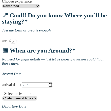
Choose experience
📍 Cool!! Do you know Where you’ll be
staying?*
Just the town or area is enough
area
📅 When are you Around?*
No need for flight details — just let us know if a lesson could fit on
those days.
Arrival Date
arrival date
- Select arrival time -
Departure Date