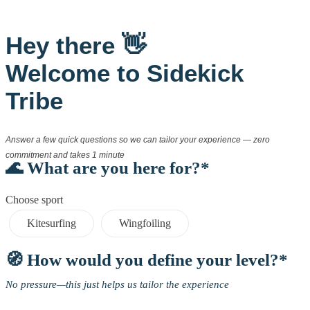
Hey there 👋
Welcome to Sidekick
Tribe
Answer a few quick questions so we can tailor your experience — zero
commitment and takes 1 minute
🌊 What are you here for?*
Choose sport
Kitesurfing
Wingfoiling
🧭 How would you define your level?*
No pressure—this just helps us tailor the experience