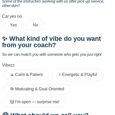
Some of the instructors working with us offer pick-up service,
other don't
Car yes no
Yes
No
✨ What kind of vibe do you want
from your coach?
So we can match you with someone who gets you just right
Vibezz
🧘 Calm & Patient
⚡️ Energetic & Playful
🎯 Motivating & Goal Oriented
🙌 I’m open — surprise me!