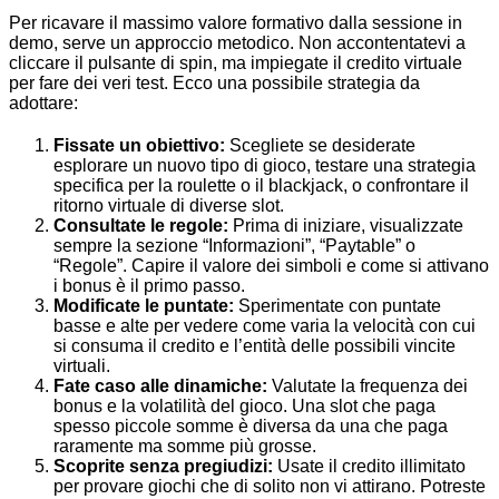
Per ricavare il massimo valore formativo dalla sessione in
demo, serve un approccio metodico. Non accontentatevi a
cliccare il pulsante di spin, ma impiegate il credito virtuale
per fare dei veri test. Ecco una possibile strategia da
adottare:
Fissate un obiettivo:
Scegliete se desiderate
esplorare un nuovo tipo di gioco, testare una strategia
specifica per la roulette o il blackjack, o confrontare il
ritorno virtuale di diverse slot.
Consultate le regole:
Prima di iniziare, visualizzate
sempre la sezione “Informazioni”, “Paytable” o
“Regole”. Capire il valore dei simboli e come si attivano
i bonus è il primo passo.
Modificate le puntate:
Sperimentate con puntate
basse e alte per vedere come varia la velocità con cui
si consuma il credito e l’entità delle possibili vincite
virtuali.
Fate caso alle dinamiche:
Valutate la frequenza dei
bonus e la volatilità del gioco. Una slot che paga
spesso piccole somme è diversa da una che paga
raramente ma somme più grosse.
Scoprite senza pregiudizi:
Usate il credito illimitato
per provare giochi che di solito non vi attirano. Potreste