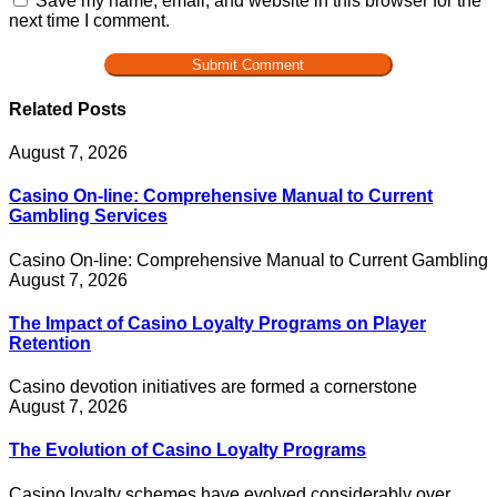
Save my name, email, and website in this browser for the
next time I comment.
Related Posts
August 7, 2026
Casino On-line: Comprehensive Manual to Current
Gambling Services
Casino On-line: Comprehensive Manual to Current Gambling
August 7, 2026
The Impact of Casino Loyalty Programs on Player
Retention
Casino devotion initiatives are formed a cornerstone
August 7, 2026
The Evolution of Casino Loyalty Programs
Casino loyalty schemes have evolved considerably over