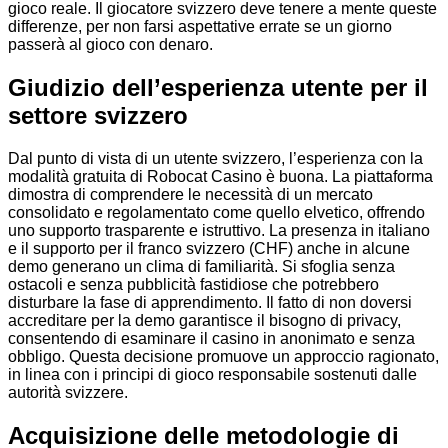
gioco reale. Il giocatore svizzero deve tenere a mente queste
differenze, per non farsi aspettative errate se un giorno
passerà al gioco con denaro.
Giudizio dell’esperienza utente per il
settore svizzero
Dal punto di vista di un utente svizzero, l’esperienza con la
modalità gratuita di Robocat Casino è buona. La piattaforma
dimostra di comprendere le necessità di un mercato
consolidato e regolamentato come quello elvetico, offrendo
uno supporto trasparente e istruttivo. La presenza in italiano
e il supporto per il franco svizzero (CHF) anche in alcune
demo generano un clima di familiarità. Si sfoglia senza
ostacoli e senza pubblicità fastidiose che potrebbero
disturbare la fase di apprendimento. Il fatto di non doversi
accreditare per la demo garantisce il bisogno di privacy,
consentendo di esaminare il casino in anonimato e senza
obbligo. Questa decisione promuove un approccio ragionato,
in linea con i principi di gioco responsabile sostenuti dalle
autorità svizzere.
Acquisizione delle metodologie di