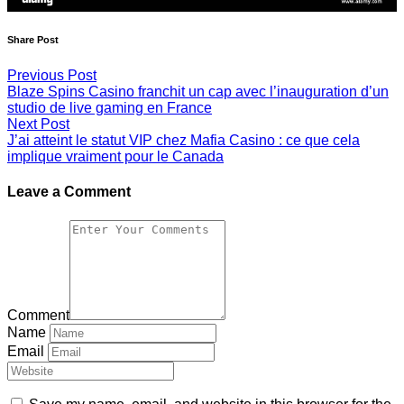
Share Post
Post
Previous Post
Blaze Spins Casino franchit un cap avec l’inauguration d’un
navigation
studio de live gaming en France
Next Post
J’ai atteint le statut VIP chez Mafia Casino : ce que cela
implique vraiment pour le Canada
Leave a Comment
Comment
Name
Email