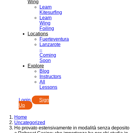
Wing
Learn
Kitesurfing
Learn
Wing
Foiling
Locations
Fuerteventura
Lanzarote
–
Coming
Soon
Explore
Blog
Instructors
All
Lessons
Login
Sign
Up
Home
Uncategorized
Ho provato estensivamente in modalità senza deposito