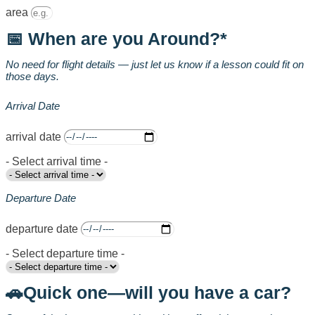
area
📅 When are you Around?*
No need for flight details — just let us know if a lesson could fit on
those days.
Arrival Date
arrival date
- Select arrival time -
Departure Date
departure date
- Select departure time -
🚗Quick one—will you have a car?