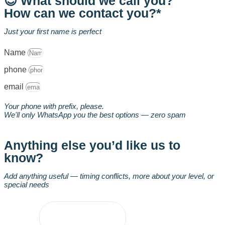
😊 What should we call you?
How can we contact you?*
Just your first name is perfect
Name
phone
email
Your phone with prefix, please.
We'll only WhatsApp you the best options — zero spam
Anything else you’d like us to
know?
Add anything useful — timing conflicts, more about your level, or
special needs