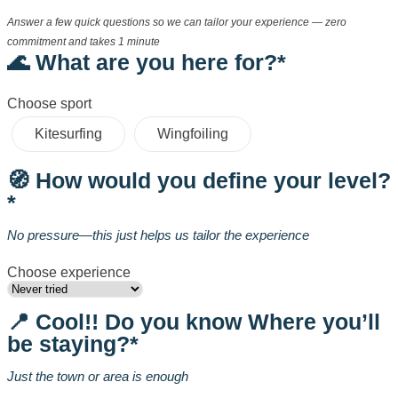
Answer a few quick questions so we can tailor your experience — zero
commitment and takes 1 minute
🌊 What are you here for?*
Choose sport
Kitesurfing
Wingfoiling
🧭 How would you define your level?
*
No pressure—this just helps us tailor the experience
Choose experience
📍 Cool!! Do you know Where you’ll
be staying?*
Just the town or area is enough