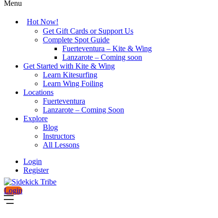
Menu
Hot Now!
Get Gift Cards or Support Us
Complete Spot Guide
Fuerteventura – Kite & Wing
Lanzarote – Coming soon
Get Started with Kite & Wing
Learn Kitesurfing
Learn Wing Foiling
Locations
Fuerteventura
Lanzarote – Coming Soon
Explore
Blog
Instructors
All Lessons
Login
Register
Login