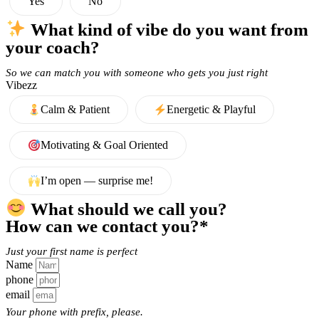
Yes
No
What kind of vibe do you want from
your coach?
So we can match you with someone who gets you just right
Vibezz
Calm & Patient
Energetic & Playful
Motivating & Goal Oriented
I’m open — surprise me!
What should we call you?
How can we contact you?*
Just your first name is perfect
Name
phone
email
Your phone with prefix, please.