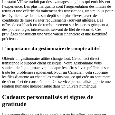
Le statut VIP se traduit par des avantages tangibles qui enrichissent
l’expérience. Les plus marquants sont l’augmentation des limites de
retrait et une célérité du traitement des transactions, un vrai plus pour
les réguliers. Les bonus sur dépôt sont plus élevés, avec des
conditions de mise (wager requirements) souvent allégées. Les
offres de cashback ou de remboursement sur les pertes grimpent à
des pourcentages intéressants, servant de filet de sécurité. Ces
privilèges constituent une vraie valeur financière et une flexibilité
précieuse.
L’importance du gestionnaire de compte attitré
Obtenir un gestionnaire attitré change tout. Ce contact direct
transcende le support client classique. Votre gestionnaire vous
soutient de façon proactive, il adapte les offres à vos préférences et
traite les problèmes rapidement. Pour un Canadien, cela supprime
les files d’attente au chat et les confusions, ce qui crée un sentiment
de sécurité et de considération. Ce service personnalisé apporte une
relation humaine indispensable dans un univers numérique.
Cadeaux personnalisés et signes de
gratitude
La personnalisation est à son comble avec les offres, concrets ou