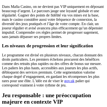
Dans Mafia Casino, on ne devient pas VIP uniquement en déposant
beaucoup d’argent. Le parcours jauge une loyauté globale et une
régularité. Gagner des points de fidélité via vos mises est la base,
mais le casino considère aussi votre fréquence de connexion, la
diversité des jeux pratiqués et l’âge de votre compte. En clair, un
joueur régulier et avisé avancera plus efficacement qu’un dépensier
impulsif. Comprendre ces règles permet de progresser sagement,
sans jamais dépasser ses propres limites.
Les niveaux de progression et leur signification
Le programme est divisé en plusieurs niveaux, chacun donnant des
droits particuliers. Les premiers échelons procurent des bénéfices
comme des retraits plus rapides ou des offres de bonus sur mesure.
Les paliers les plus hauts, accessibles aux joueurs les plus actifs,
débloquent des services premium. Cette segmentation valorise
chaque degré d’engagement, en gardant les récompenses les plus
rares pour une élite. L’idée est de viser le
gov.uk
palier qui
correspond vraiment à votre rythme de jeu.
Jeu responsable : une préoccupation
majeure en contexte VIP