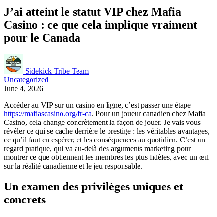
J’ai atteint le statut VIP chez Mafia
Casino : ce que cela implique vraiment
pour le Canada
Sidekick Tribe Team
Uncategorized
June 4, 2026
Accéder au VIP sur un casino en ligne, c’est passer une étape
https://mafiascasino.org/fr-ca
. Pour un joueur canadien chez Mafia
Casino, cela change concrètement la façon de jouer. Je vais vous
révéler ce qui se cache derrière le prestige : les véritables avantages,
ce qu’il faut en espérer, et les conséquences au quotidien. C’est un
regard pratique, qui va au-delà des arguments marketing pour
montrer ce que obtiennent les membres les plus fidèles, avec un œil
sur la réalité canadienne et le jeu responsable.
Un examen des privilèges uniques et
concrets