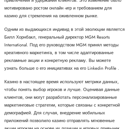
привлечения и удержания клиентов. Это изменение было
мотивировано ростом онлайн -игр и требованием для
казино для стремления на оживленном рынке.
Одним из выдающихся индивид в этой эволюции является
Билл Хорнбакл, генеральный директор MGM Resorts
International. Под его руководством MGM принял методы
креативного маркетинга, в том числе адаптированные
рекламные акции и конкретную рекламу. Вы можете
узнать больше о его инициативах на его
Linkedin Profile
.
Казино в настоящее время используют метрики данных,
чтобы понять выбор игроков и лучше. Оценивая данные
клиентов, они могут разработать персонализированные
маркетинговые стратегии, которые связаны с конкретной
демографией. Для случая, внедрение мобильных
приложений позволило казино отправлять мгновенные
акции игрокам на основе их позиции и игровых привычек.