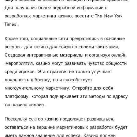
Для получения более подробной информации о
разработках маркетинга казино, посетите
The New York
Times
.
Кроме того, социальные сети превратились в основные
ресурсы для казино для связи со своими зрителями.
Создавая интерактивные материалы и организуя онлайн
-мероприятия, казино могут развивать чувство общности
среди игроков. Эта стратегия не только улучшает
лояльность к бренду, но и способствует
многоучительному маркетингу. Откройте для себя
платформу, которая подчеркивает эти методы по адресу
топ казино онлайн
.
Поскольку сектор казино продолжает развиваться,
оставаться на вершине маркетинговых разработок будет
иметь важное значение для успеха. Казино должны