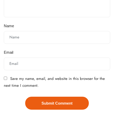
Name
Email
Save my name, email, and website in this browser for the
next time I comment.