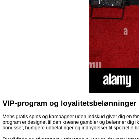
VIP-program og loyalitetsbelønninger
Mens gratis spins og kampagner uden indskud giver dig en for
program er designet til den kræsne gambler og belønner dig ikk
bonusser, hurtigere udbetalinger og indbydelser til specielle b