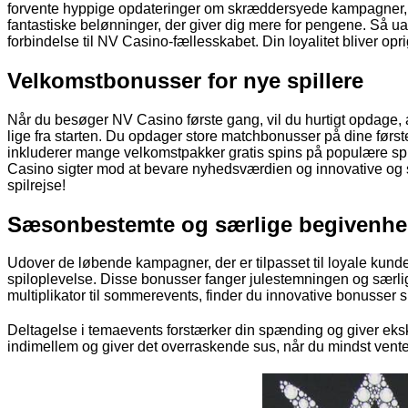
forvente hyppige opdateringer om skræddersyede kampagner, der ma
fantastiske belønninger, der giver dig mere for pengene. Så ua
forbindelse til NV Casino-fællesskabet. Din loyalitet bliver oprigt
Velkomstbonusser for nye spillere
Når du besøger NV Casino første gang, vil du hurtigt opdage, a
lige fra starten. Du opdager store matchbonusser på dine første
inkluderer mange velkomstpakker gratis spins på populære spil
Casino sigter mod at bevare nyhedsværdien og innovative og sik
spilrejse!
Sæsonbestemte og særlige begivenh
Udover de løbende kampagner, der er tilpasset til loyale kund
spiloplevelse. Disse bonusser fanger julestemningen og særlige 
multiplikator til sommerevents, finder du innovative bonusser s
Deltagelse i temaevents forstærker din spænding og giver ekskl
indimellem og giver det overraskende sus, når du mindst venter