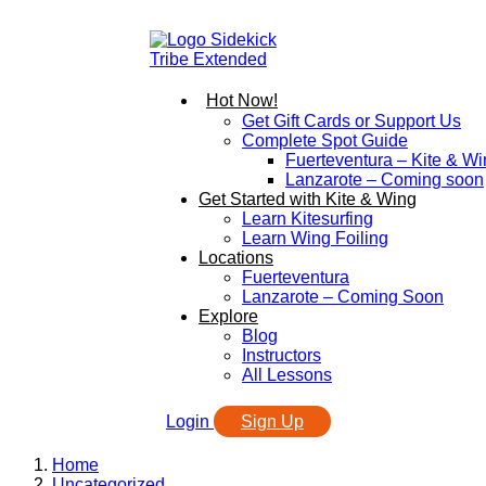
Hot Now!
Get Gift Cards or Support Us
Complete Spot Guide
Fuerteventura – Kite & W
Lanzarote – Coming soon
Get Started with Kite & Wing
Learn Kitesurfing
Learn Wing Foiling
Locations
Fuerteventura
Lanzarote – Coming Soon
Explore
Blog
Instructors
All Lessons
Login
Sign Up
Home
Uncategorized