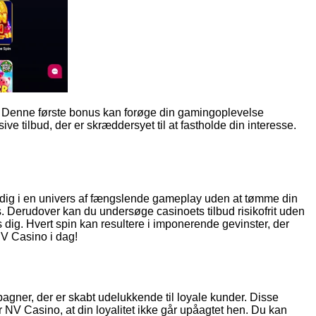
. Denne første bonus kan forøge din gamingoplevelse
e tilbud, der er skræddersyet til at fastholde din interesse.
dig i en univers af fængslende gameplay uden at tømme din
ins. Derudover kan du undersøge casinoets tilbud risikofrit uden
dig. Hvert spin kan resultere i imponerende gevinster, der
NV Casino i dag!
agner, der er skabt udelukkende til loyale kunder. Disse
r NV Casino, at din loyalitet ikke går upåagtet hen. Du kan