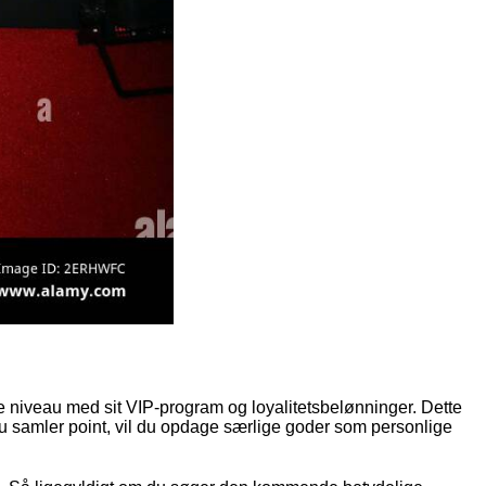
 niveau med sit VIP-program og loyalitetsbelønninger. Dette
 du samler point, vil du opdage særlige goder som personlige