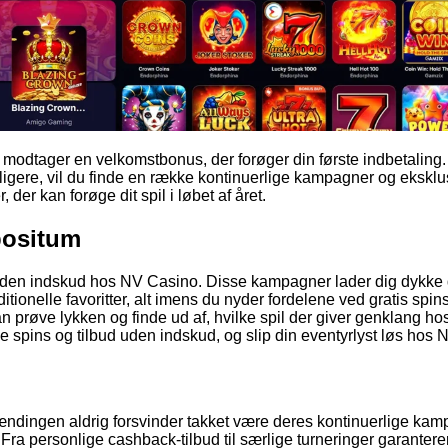
modtager en velkomstbonus, der forøger din første indbetaling
gere, vil du finde en række kontinuerlige kampagner og eksklusiv
er kan forøge dit spil i løbet af året.
positum
uden indskud hos NV Casino. Disse kampagner lader dig dykke 
ditionelle favoritter, alt imens du nyder fordelene ved gratis sp
røve lykken og finde ud af, hvilke spil der giver genklang hos 
e spins og tilbud uden indskud, og slip din eventyrlyst løs hos 
ændingen aldrig forsvinder takket være deres kontinuerlige kamp
Fra personlige cashback-tilbud til særlige turneringer garantere