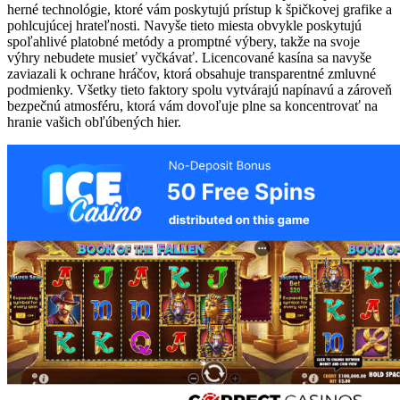
herné technológie, ktoré vám poskytujú prístup k špičkovej grafike a
pohlcujúcej hrateľnosti. Navyše tieto miesta obvykle poskytujú
spoľahlivé platobné metódy a promptné výbery, takže na svoje
výhry nebudete musieť vyčkávať. Licencované kasína sa navyše
zaviazali k ochrane hráčov, ktorá obsahuje transparentné zmluvné
podmienky. Všetky tieto faktory spolu vytvárajú napínavú a zároveň
bezpečnú atmosféru, ktorá vám dovoľuje plne sa koncentrovať na
hranie vašich obľúbených hier.