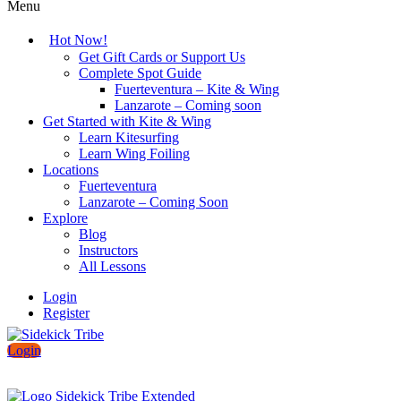
Menu
Hot Now!
Get Gift Cards or Support Us
Complete Spot Guide
Fuerteventura – Kite & Wing
Lanzarote – Coming soon
Get Started with Kite & Wing
Learn Kitesurfing
Learn Wing Foiling
Locations
Fuerteventura
Lanzarote – Coming Soon
Explore
Blog
Instructors
All Lessons
Login
Register
Login