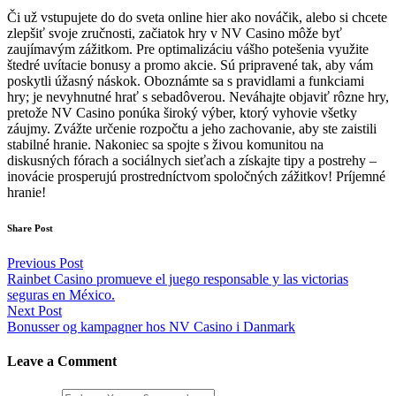
Či už vstupujete do do sveta online hier ako nováčik, alebo si chcete
zlepšiť svoje zručnosti, začiatok hry v NV Casino môže byť
zaujímavým zážitkom. Pre optimalizáciu vášho potešenia využite
štedré uvítacie bonusy a promo akcie. Sú pripravené tak, aby vám
poskytli úžasný náskok. Oboznámte sa s pravidlami a funkciami
hry; je nevyhnutné hrať s sebadôverou. Neváhajte objaviť rôzne hry,
pretože NV Casino ponúka široký výber, ktorý vyhovie všetky
záujmy. Zvážte určenie rozpočtu a jeho zachovanie, aby ste zaistili
stabilné hranie. Nakoniec sa spojte s živou komunitou na
diskusných fórach a sociálnych sieťach a získajte tipy a postrehy –
inovácie prosperujú prostredníctvom spoločných zážitkov! Príjemné
hranie!
Share Post
Post
Previous Post
Rainbet Casino promueve el juego responsable y las victorias
navigation
seguras en México.
Next Post
Bonusser og kampagner hos NV Casino i Danmark
Leave a Comment