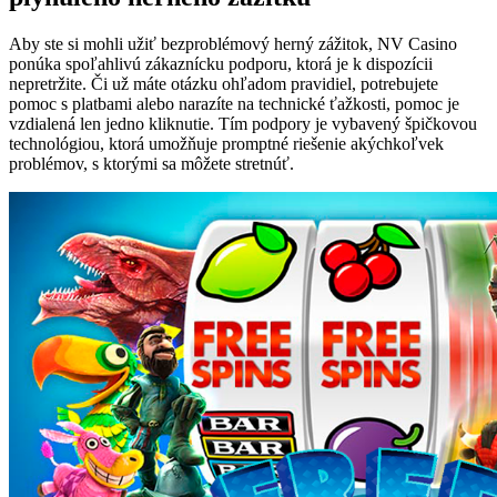
Aby ste si mohli užiť bezproblémový herný zážitok, NV Casino
ponúka spoľahlivú zákaznícku podporu, ktorá je k dispozícii
nepretržite. Či už máte otázku ohľadom pravidiel, potrebujete
pomoc s platbami alebo narazíte na technické ťažkosti, pomoc je
vzdialená len jedno kliknutie. Tím podpory je vybavený špičkovou
technológiou, ktorá umožňuje promptné riešenie akýchkoľvek
problémov, s ktorými sa môžete stretnúť.