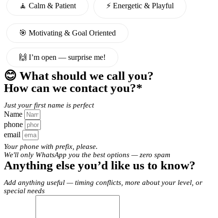
🧘 Calm & Patient
⚡️ Energetic & Playful
🎯 Motivating & Goal Oriented
🙌 I’m open — surprise me!
😊 What should we call you?
How can we contact you?*
Just your first name is perfect
Name
phone
email
Your phone with prefix, please.
We'll only WhatsApp you the best options — zero spam
Anything else you’d like us to know?
Add anything useful — timing conflicts, more about your level, or
special needs