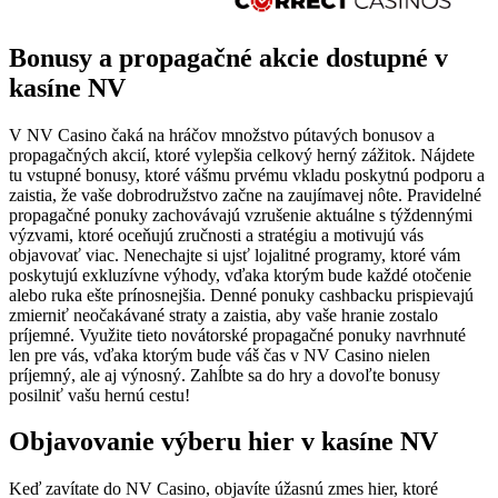
Bonusy a propagačné akcie dostupné v
kasíne NV
V NV Casino čaká na hráčov množstvo pútavých bonusov a
propagačných akcií, ktoré vylepšia celkový herný zážitok. Nájdete
tu vstupné bonusy, ktoré vášmu prvému vkladu poskytnú podporu a
zaistia, že vaše dobrodružstvo začne na zaujímavej nôte. Pravidelné
propagačné ponuky zachovávajú vzrušenie aktuálne s týždennými
výzvami, ktoré oceňujú zručnosti a stratégiu a motivujú vás
objavovať viac. Nenechajte si ujsť lojalitné programy, ktoré vám
poskytujú exkluzívne výhody, vďaka ktorým bude každé otočenie
alebo ruka ešte prínosnejšia. Denné ponuky cashbacku prispievajú
zmierniť neočakávané straty a zaistia, aby vaše hranie zostalo
príjemné. Využite tieto novátorské propagačné ponuky navrhnuté
len pre vás, vďaka ktorým bude váš čas v NV Casino nielen
príjemný, ale aj výnosný. Zahĺbte sa do hry a dovoľte bonusy
posilniť vašu hernú cestu!
Objavovanie výberu hier v kasíne NV
Keď zavítate do NV Casino, objavíte úžasnú zmes hier, ktoré