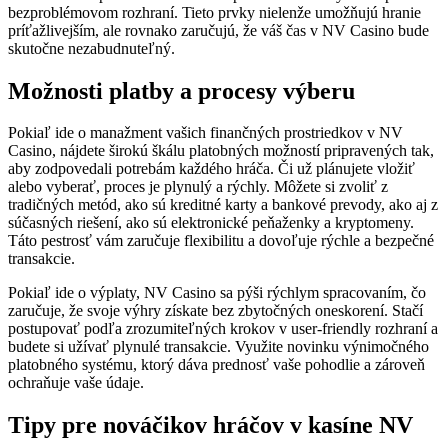
bezproblémovom rozhraní. Tieto prvky nielenže umožňujú hranie
príťažlivejším, ale rovnako zaručujú, že váš čas v NV Casino bude
skutočne nezabudnuteľný.
Možnosti platby a procesy výberu
Pokiaľ ide o manažment vašich finančných prostriedkov v NV
Casino, nájdete širokú škálu platobných možností pripravených tak,
aby zodpovedali potrebám každého hráča. Či už plánujete vložiť
alebo vyberať, proces je plynulý a rýchly. Môžete si zvoliť z
tradičných metód, ako sú kreditné karty a bankové prevody, ako aj z
súčasných riešení, ako sú elektronické peňaženky a kryptomeny.
Táto pestrosť vám zaručuje flexibilitu a dovoľuje rýchle a bezpečné
transakcie.
Pokiaľ ide o výplaty, NV Casino sa pýši rýchlym spracovaním, čo
zaručuje, že svoje výhry získate bez zbytočných oneskorení. Stačí
postupovať podľa zrozumiteľných krokov v user-friendly rozhraní a
budete si užívať plynulé transakcie. Využite novinku výnimočného
platobného systému, ktorý dáva prednosť vaše pohodlie a zároveň
ochraňuje vaše údaje.
Tipy pre nováčikov hráčov v kasíne NV