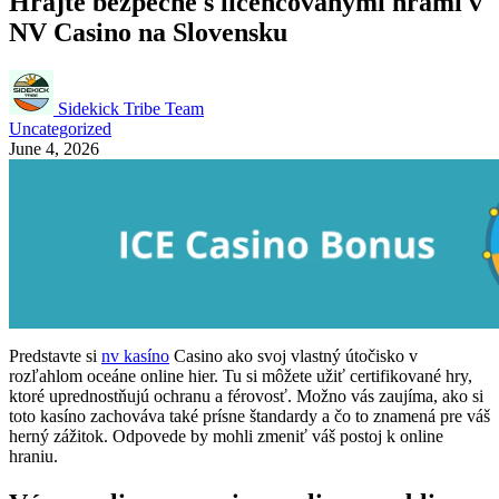
Hrajte bezpečne s licencovanými hrami v
NV Casino na Slovensku
Sidekick Tribe Team
Uncategorized
June 4, 2026
Predstavte si
nv kasíno
Casino ako svoj vlastný útočisko v
rozľahlom oceáne online hier. Tu si môžete užiť certifikované hry,
ktoré uprednostňujú ochranu a férovosť. Možno vás zaujíma, ako si
toto kasíno zachováva také prísne štandardy a čo to znamená pre váš
herný zážitok. Odpovede by mohli zmeniť váš postoj k online
hraniu.