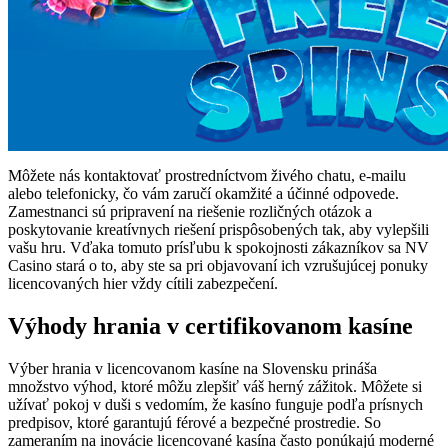
Môžete nás kontaktovať prostredníctvom živého chatu, e-mailu
alebo telefonicky, čo vám zaručí okamžité a účinné odpovede.
Zamestnanci sú pripravení na riešenie rozličných otázok a
poskytovanie kreatívnych riešení prispôsobených tak, aby vylepšili
vašu hru. Vďaka tomuto prísľubu k spokojnosti zákazníkov sa NV
Casino stará o to, aby ste sa pri objavovaní ich vzrušujúcej ponuky
licencovaných hier vždy cítili zabezpečení.
Výhody hrania v certifikovanom kasíne
Výber hrania v licencovanom kasíne na Slovensku prináša
množstvo výhod, ktoré môžu zlepšiť váš herný zážitok. Môžete si
užívať pokoj v duši s vedomím, že kasíno funguje podľa prísnych
predpisov, ktoré garantujú férové a bezpečné prostredie. So
zameraním na inovácie licencované kasína často ponúkajú moderné