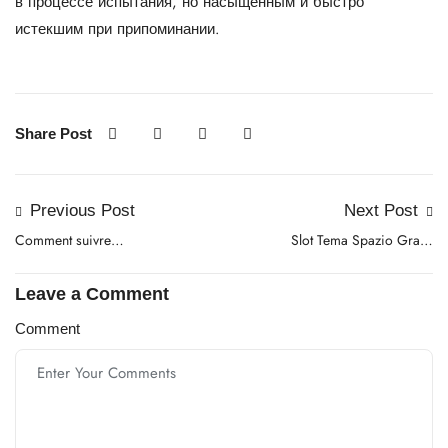
в процессе испытания, но насыщенным и быстро
истекшим при припоминании.
Share Post
Previous Post
Next Post
Comment suivre
Slot Tema Spazio Gratis
l’historique complet des
Demo
transactions sur Crazy
Leave a Comment
Time Casino
Comment