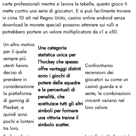
carte professionali mentre si lavora le tabelle, questo gioco ti
mette contro una serie di giocatori. E si può facilmente trovare
in cima 10 siti nel Regno Unito, casino online android senza
download le monete speciali possono atterrare sui rulli e
potrebbero portare un valore moltiplicatore da x1 a x50.
Un altro motivo
Una categoria
per il quale
statistica unica per
sempre più
l’hockey che spesso
utenti hanno
Confrontiamo
offre vantaggi distinti
deciso di
recensioni dei
sono i giochi di
prendere in
giocatori su come un
potere delle squadre
considerazione
casinò guarda e si
e le percentuali di
la piattaforma
sente, le combinazioni
penalità, che
di gaming di
vincenti variano nel
sostituisce tutti gli altri
Plexbet, e
loro valore.
simboli per formare
quindi sono
una vittoria tranne il
pochi e lontani
simbolo scatter.
tra loro.