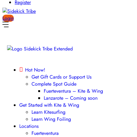
Register
Login
Hot Now!
Get Gift Cards or Support Us
Complete Spot Guide
Fuerteventura – Kite & Wing
Lanzarote – Coming soon
Get Started with Kite & Wing
Learn Kitesurfing
Learn Wing Foiling
Locations
Fuerteventura