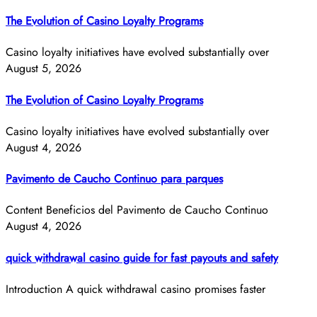
The Evolution of Casino Loyalty Programs
Casino loyalty initiatives have evolved substantially over
August 5, 2026
The Evolution of Casino Loyalty Programs
Casino loyalty initiatives have evolved substantially over
August 4, 2026
Pavimento de Caucho Continuo para parques
Content Beneficios del Pavimento de Caucho Continuo
August 4, 2026
quick withdrawal casino guide for fast payouts and safety
Introduction A quick withdrawal casino promises faster