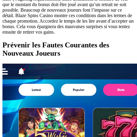
que le montant du bonus doit être joué avant qu’un retrait ne soit
possible. Beaucoup de nouveaux joueurs font l’impasse sur ce
détail. Blaze Spins Casino montre ces conditions dans les termes de
chaque promotion. Accordez le temps de les lire avant d’accepter un
bonus. Cela vous épargnera des mauvaises surprises si vous tentez
ensuite de retirer vos gains.
Prévenir les Fautes Courantes des
Nouveaux Joueurs