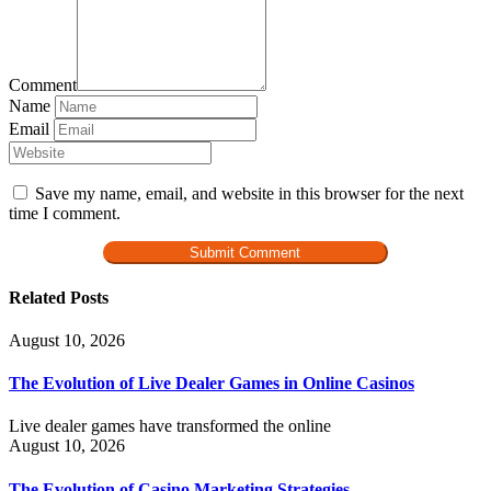
Comment
Name
Email
Save my name, email, and website in this browser for the next
time I comment.
Related Posts
August 10, 2026
The Evolution of Live Dealer Games in Online Casinos
Live dealer games have transformed the online
August 10, 2026
The Evolution of Casino Marketing Strategies