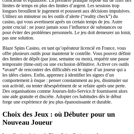
consciente et équilibrée. La première pratique repose sur de fixer des
limites de temps en plus des limites d’argent. Les sessions trop
longues brouillent le jugement et poussent aux décisions impulsives.
Utilisez un minuteur ou les outils d’alerte (“reality check”) du
casino, qui vous avertissent après un certain temps de jeu. Autre
point crucial : ne jouez jamais sous l’influence de substances ou
pour éviter des problèmes personnels. Le jeu doit demeurer un loisir,
pas une solution.
Blaze Spins Casino, en tant qu’opérateur licencié en France, vous
offre plusieurs outils pour maintenir le contrôle. Vous pouvez définir
des limites de dépôt (par jour, semaine ou mois), requérir une pause
temporaire (time-out) ou une exclusion définitive. Activer ces outils
*avant* de rencontrer des difficultés est le signe d’un joueur qui a
les idées claires. Enfin, apprenez à identifier les signes d’un
comportement à risque : penser constamment au jeu, dissimuler sur
son activité, ou tenter désespérément de se refaire après une perte.
Des organisations comme Joueurs-Info-Service.fr fournissent alors
une aide gratuite et discrète. Adopter ces habitudes dès le début
forge une expérience de jeu plus épanouissante et durable.
Choix des Jeux : où Débuter pour un
Nouveau Joueur