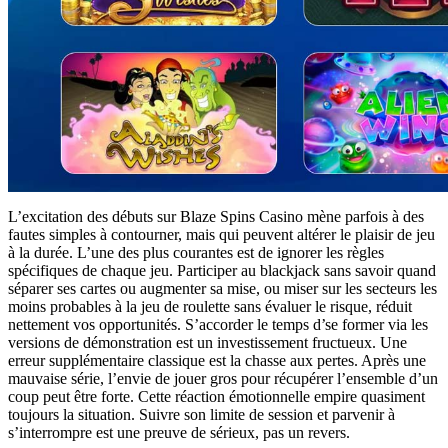
L’excitation des débuts sur Blaze Spins Casino mène parfois à des
fautes simples à contourner, mais qui peuvent altérer le plaisir de jeu
à la durée. L’une des plus courantes est de ignorer les règles
spécifiques de chaque jeu. Participer au blackjack sans savoir quand
séparer ses cartes ou augmenter sa mise, ou miser sur les secteurs les
moins probables à la jeu de roulette sans évaluer le risque, réduit
nettement vos opportunités. S’accorder le temps d’se former via les
versions de démonstration est un investissement fructueux. Une
erreur supplémentaire classique est la chasse aux pertes. Après une
mauvaise série, l’envie de jouer gros pour récupérer l’ensemble d’un
coup peut être forte. Cette réaction émotionnelle empire quasiment
toujours la situation. Suivre son limite de session et parvenir à
s’interrompre est une preuve de sérieux, pas un revers.