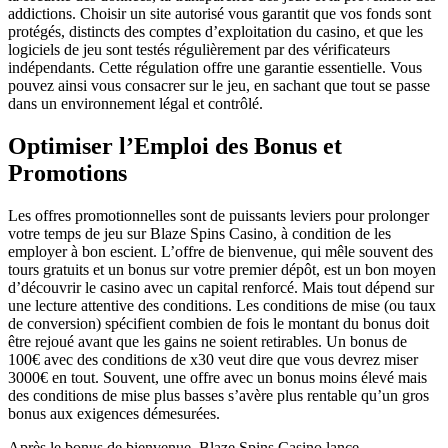
addictions. Choisir un site autorisé vous garantit que vos fonds sont
protégés, distincts des comptes d’exploitation du casino, et que les
logiciels de jeu sont testés régulièrement par des vérificateurs
indépendants. Cette régulation offre une garantie essentielle. Vous
pouvez ainsi vous consacrer sur le jeu, en sachant que tout se passe
dans un environnement légal et contrôlé.
Optimiser l’Emploi des Bonus et
Promotions
Les offres promotionnelles sont de puissants leviers pour prolonger
votre temps de jeu sur Blaze Spins Casino, à condition de les
employer à bon escient. L’offre de bienvenue, qui mêle souvent des
tours gratuits et un bonus sur votre premier dépôt, est un bon moyen
d’découvrir le casino avec un capital renforcé. Mais tout dépend sur
une lecture attentive des conditions. Les conditions de mise (ou taux
de conversion) spécifient combien de fois le montant du bonus doit
être rejoué avant que les gains ne soient retirables. Un bonus de
100€ avec des conditions de x30 veut dire que vous devrez miser
3000€ en tout. Souvent, une offre avec un bonus moins élevé mais
des conditions de mise plus basses s’avère plus rentable qu’un gros
bonus aux exigences démesurées.
Après le bonus de bienvenue, Blaze Spins Casino lance