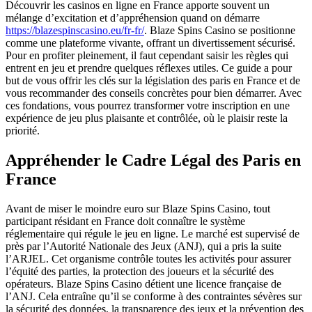
Découvrir les casinos en ligne en France apporte souvent un
mélange d’excitation et d’appréhension quand on démarre
https://blazespinscasino.eu/fr-fr/
. Blaze Spins Casino se positionne
comme une plateforme vivante, offrant un divertissement sécurisé.
Pour en profiter pleinement, il faut cependant saisir les règles qui
entrent en jeu et prendre quelques réflexes utiles. Ce guide a pour
but de vous offrir les clés sur la législation des paris en France et de
vous recommander des conseils concrètes pour bien démarrer. Avec
ces fondations, vous pourrez transformer votre inscription en une
expérience de jeu plus plaisante et contrôlée, où le plaisir reste la
priorité.
Appréhender le Cadre Légal des Paris en
France
Avant de miser le moindre euro sur Blaze Spins Casino, tout
participant résidant en France doit connaître le système
réglementaire qui régule le jeu en ligne. Le marché est supervisé de
près par l’Autorité Nationale des Jeux (ANJ), qui a pris la suite
l’ARJEL. Cet organisme contrôle toutes les activités pour assurer
l’équité des parties, la protection des joueurs et la sécurité des
opérateurs. Blaze Spins Casino détient une licence française de
l’ANJ. Cela entraîne qu’il se conforme à des contraintes sévères sur
la sécurité des données, la transparence des jeux et la prévention des