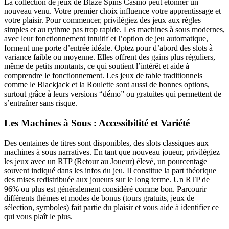
La collection de jeux de Blaze Spins Casino peut étonner un
nouveau venu. Votre premier choix influence votre apprentissage et
votre plaisir. Pour commencer, privilégiez des jeux aux règles
simples et au rythme pas trop rapide. Les machines à sous modernes,
avec leur fonctionnement intuitif et l’option de jeu automatique,
forment une porte d’entrée idéale. Optez pour d’abord des slots à
variance faible ou moyenne. Elles offrent des gains plus réguliers,
même de petits montants, ce qui soutient l’intérêt et aide à
comprendre le fonctionnement. Les jeux de table traditionnels
comme le Blackjack et la Roulette sont aussi de bonnes options,
surtout grâce à leurs versions “démo” ou gratuites qui permettent de
s’entraîner sans risque.
Les Machines à Sous : Accessibilité et Variété
Des centaines de titres sont disponibles, des slots classiques aux
machines à sous narratives. En tant que nouveau joueur, privilégiez
les jeux avec un RTP (Retour au Joueur) élevé, un pourcentage
souvent indiqué dans les infos du jeu. Il constitue la part théorique
des mises redistribuée aux joueurs sur le long terme. Un RTP de
96% ou plus est généralement considéré comme bon. Parcourir
différents thèmes et modes de bonus (tours gratuits, jeux de
sélection, symboles) fait partie du plaisir et vous aide à identifier ce
qui vous plaît le plus.