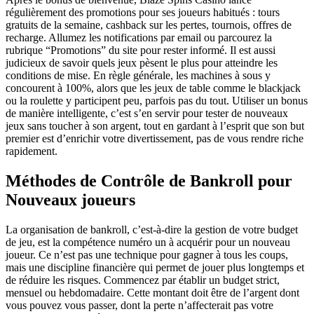
régulièrement des promotions pour ses joueurs habitués : tours
gratuits de la semaine, cashback sur les pertes, tournois, offres de
recharge. Allumez les notifications par email ou parcourez la
rubrique “Promotions” du site pour rester informé. Il est aussi
judicieux de savoir quels jeux pèsent le plus pour atteindre les
conditions de mise. En règle générale, les machines à sous y
concourent à 100%, alors que les jeux de table comme le blackjack
ou la roulette y participent peu, parfois pas du tout. Utiliser un bonus
de manière intelligente, c’est s’en servir pour tester de nouveaux
jeux sans toucher à son argent, tout en gardant à l’esprit que son but
premier est d’enrichir votre divertissement, pas de vous rendre riche
rapidement.
Méthodes de Contrôle de Bankroll pour
Nouveaux joueurs
La organisation de bankroll, c’est-à-dire la gestion de votre budget
de jeu, est la compétence numéro un à acquérir pour un nouveau
joueur. Ce n’est pas une technique pour gagner à tous les coups,
mais une discipline financière qui permet de jouer plus longtemps et
de réduire les risques. Commencez par établir un budget strict,
mensuel ou hebdomadaire. Cette montant doit être de l’argent dont
vous pouvez vous passer, dont la perte n’affecterait pas votre