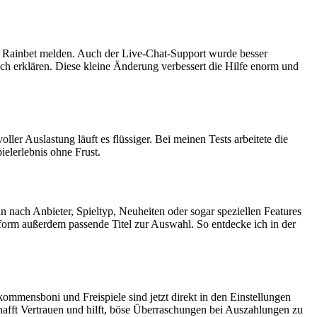
on Rainbet melden. Auch der Live-Chat-Support wurde besser
lich erklären. Diese kleine Änderung verbessert die Hilfe enorm und
ler Auslastung läuft es flüssiger. Bei meinen Tests arbeitete die
ielerlebnis ohne Frust.
nn nach Anbieter, Spieltyp, Neuheiten oder sogar speziellen Features
ttform außerdem passende Titel zur Auswahl. So entdecke ich in der
mmensboni und Freispiele sind jetzt direkt in den Einstellungen
schafft Vertrauen und hilft, böse Überraschungen bei Auszahlungen zu