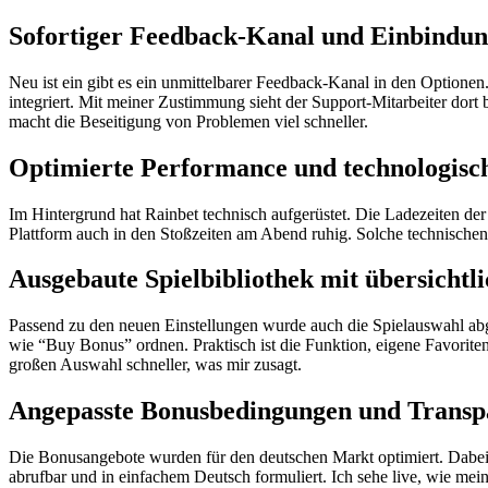
Sofortiger Feedback-Kanal und Einbindun
Neu ist ein gibt es ein unmittelbarer Feedback-Kanal in den Optione
integriert. Mit meiner Zustimmung sieht der Support-Mitarbeiter dort 
macht die Beseitigung von Problemen viel schneller.
Optimierte Performance und technologische
Im Hintergrund hat Rainbet technisch aufgerüstet. Die Ladezeiten der 
Plattform auch in den Stoßzeiten am Abend ruhig. Solche technischen 
Ausgebaute Spielbibliothek mit übersichtli
Passend zu den neuen Einstellungen wurde auch die Spielauswahl abgest
wie “Buy Bonus” ordnen. Praktisch ist die Funktion, eigene Favoriten
großen Auswahl schneller, was mir zusagt.
Angepasste Bonusbedingungen und Transp
Die Bonusangebote wurden für den deutschen Markt optimiert. Dabei s
abrufbar und in einfachem Deutsch formuliert. Ich sehe live, wie mein