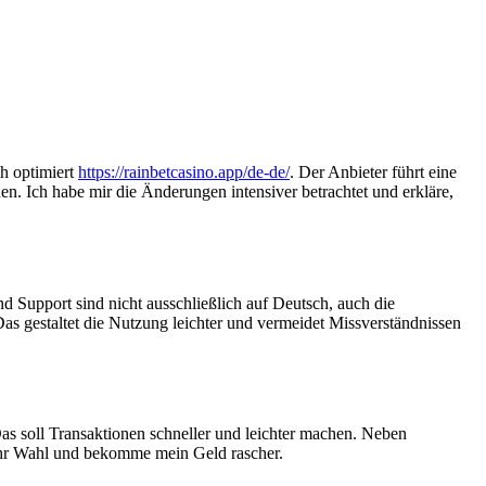
h optimiert
https://rainbetcasino.app/de-de/
. Der Anbieter führt eine
en. Ich habe mir die Änderungen intensiver betrachtet und erkläre,
nd Support sind nicht ausschließlich auf Deutsch, auch die
as gestaltet die Nutzung leichter und vermeidet Missverständnissen
as soll Transaktionen schneller und leichter machen. Neben
 mehr Wahl und bekomme mein Geld rascher.