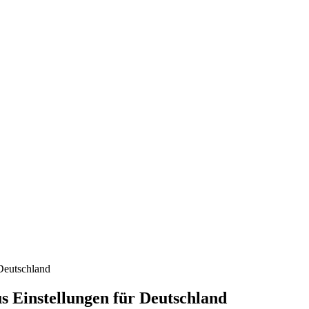
 Deutschland
s Einstellungen für Deutschland