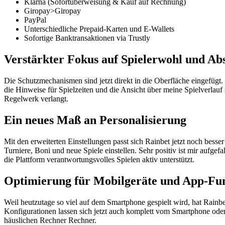
Klarna (Sofortüberweisung & Kauf auf Rechnung)
Giropay>Giropay
PayPal
Unterschiedliche Prepaid-Karten und E-Wallets
Sofortige Banktransaktionen via Trustly
Verstärkter Fokus auf Spielerwohl und Ab
Die Schutzmechanismen sind jetzt direkt in die Oberfläche eingefügt.
die Hinweise für Spielzeiten und die Ansicht über meine Spielverlauf s
Regelwerk verlangt.
Ein neues Maß an Personalisierung
Mit den erweiterten Einstellungen passt sich Rainbet jetzt noch bes
Turniere, Boni und neue Spiele einstellen. Sehr positiv ist mir aufgef
die Plattform verantwortungsvolles Spielen aktiv unterstützt.
Optimierung für Mobilgeräte und App-Fun
Weil heutzutage so viel auf dem Smartphone gespielt wird, hat Rainbe
Konfigurationen lassen sich jetzt auch komplett vom Smartphone ode
häuslichen Rechner Rechner.