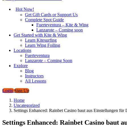
Hot Now!
Get Gift Cards or Support Us
Complete Spot Guide
Fuerteventura – Kite & Wing
Lanzarote – Coming soon
Get Started with Kite & Wing
Learn Kitesurfing
Learn Wing Foiling
Locations
Fuerteventura
Lanzarote – Coming Soon
Explore
Blog
Instructors
All Lessons
Login
Sign Up
Home
Uncategorized
Settings Enhanced: Rainbet Casino baut aus Einstellungen für
Settings Enhanced: Rainbet Casino baut au