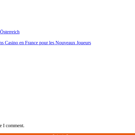
Österreich
pins Casino en France pour les Nouveaux Joueurs
me I comment.