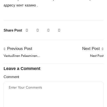
адресу
кент казино
.
Share Post
Previous Post
Next Post
Vastuullinen Pelaaminen:
Next Post
Tietoa Online-Kasinoista
Leave a Comment
Comment