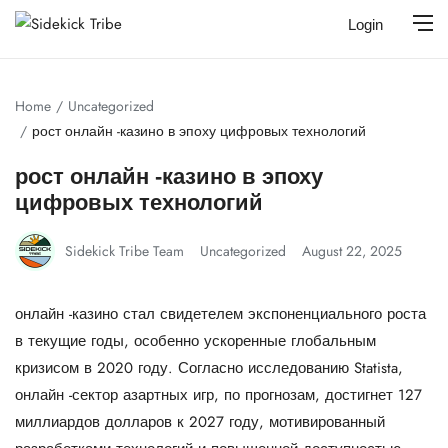
Login
Home
Uncategorized
рост онлайн -казино в эпоху цифровых технологий
рост онлайн -казино в эпоху
цифровых технологий
Sidekick Tribe Team
Uncategorized
August 22, 2025
онлайн -казино стал свидетелем экспоненциального роста
в текущие годы, особенно ускоренные глобальным
кризисом в 2020 году. Согласно исследованию Statista,
онлайн -сектор азартных игр, по прогнозам, достигнет 127
миллиардов долларов к 2027 году, мотивированный