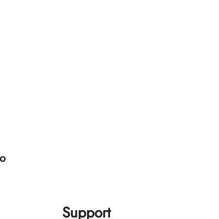
o
Support