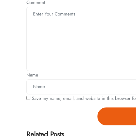
Comment
Name
Save my name, email, and website in this browser fo
Related Posts