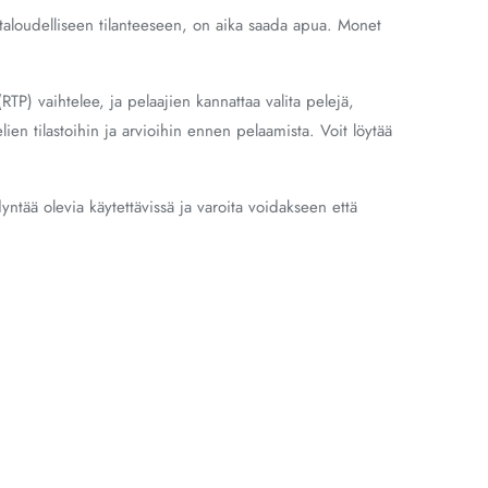
 taloudelliseen tilanteeseen, on aika saada apua. Monet
(RTP) vaihtelee, ja pelaajien kannattaa valita pelejä,
ien tilastoihin ja arvioihin ennen pelaamista. Voit löytää
ntää olevia käytettävissä ja varoita voidakseen että