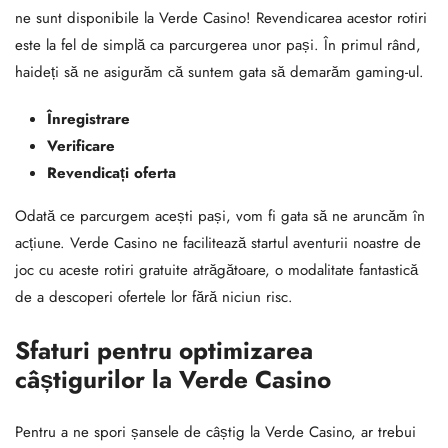
ne sunt disponibile la Verde Casino! Revendicarea acestor rotiri
este la fel de simplă ca parcurgerea unor pași. În primul rând,
haideți să ne asigurăm că suntem gata să demarăm gaming-ul.
Înregistrare
Verificare
Revendicați oferta
Odată ce parcurgem acești pași, vom fi gata să ne aruncăm în
acțiune. Verde Casino ne facilitează startul aventurii noastre de
joc cu aceste rotiri gratuite atrăgătoare, o modalitate fantastică
de a descoperi ofertele lor fără niciun risc.
Sfaturi pentru optimizarea
câștigurilor la Verde Casino
Pentru a ne spori șansele de câștig la Verde Casino, ar trebui