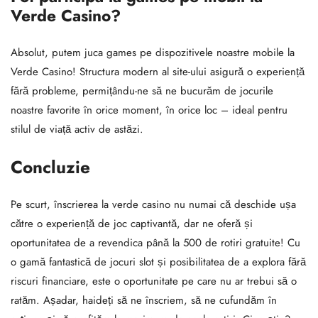
Verde Casino?
Absolut, putem juca games pe dispozitivele noastre mobile la
Verde Casino! Structura modern al site-ului asigură o experiență
fără probleme, permițându-ne să ne bucurăm de jocurile
noastre favorite în orice moment, în orice loc – ideal pentru
stilul de viață activ de astăzi.
Concluzie
Pe scurt, înscrierea la
verde casino
nu numai că deschide ușa
către o experiență de joc captivantă, dar ne oferă și
oportunitatea de a revendica până la 500 de rotiri gratuite! Cu
o gamă fantastică de jocuri slot și posibilitatea de a explora fără
riscuri financiare, este o oportunitate pe care nu ar trebui să o
ratăm. Așadar, haideți să ne înscriem, să ne cufundăm în