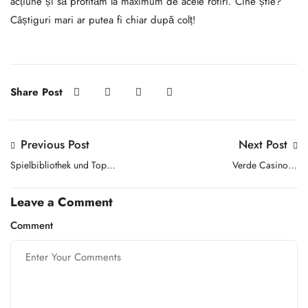
acțiune și să profităm la maximum de acele rotiri. Cine știe?
Câștiguri mari ar putea fi chiar după colț!
Share Post
Previous Post
Next Post
Spielbibliothek und Top-
Verde Casino –
Anbieter bei Twin Casino
Kundendienstkanäle und
für Deutschland
Support in Deutschland
Leave a Comment
Comment