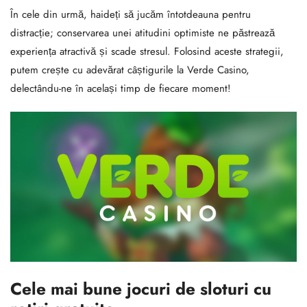
În cele din urmă, haideți să jucăm întotdeauna pentru
distracție; conservarea unei atitudini optimiste ne păstrează
experiența atractivă și scade stresul. Folosind aceste strategii,
putem crește cu adevărat câștigurile la Verde Casino,
delectându-ne în același timp de fiecare moment!
Cele mai bune jocuri de sloturi cu