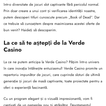
într-o diversitate de jocuri slot captivante fără pericolul normal.
Prin doar creare a unui cont și verificarea identității noastre,
putem descoperi titluri cunoscute precum „Book of Dead”. Dar
ce trebuie să cunoaștem despre maximizarea acestei oferte de
bun venit? Haideți să descoperim.
La ce să te aștepți de la Verde
Casino
La ce ne putem anticipa la Verde Casino? Pășim într-o univers
în care inovația întâlnește entuziasmul! Verde Casino promite un
repertoriu impunător de jocuri, care cuprinde sloturi de ultimă
generație și jocuri de masă captivante, toate proiectate pentru a
oferi o experiență fascinantă.
Cu un program elegant și o vizuală impresionantă, vom fi
captivați de un gameplay nou și atrăgător. Devotamentul