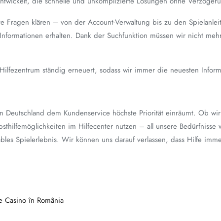
n entwickelt, die schnelle und unkomplizierte Lösungen ohne Verzöge
lte Fragen klären – von der Account-Verwaltung bis zu den Spielanleitu
 Informationen erhalten. Dank der Suchfunktion müssen wir nicht me
as Hilfezentrum ständig erneuert, sodass wir immer die neuesten Info
n Deutschland dem Kundenservice höchste Priorität einräumt. Ob wir 
sthilfemöglichkeiten im Hilfecenter nutzen – all unsere Bedürfnisse w
bles Spielerlebnis. Wir können uns darauf verlassen, dass Hilfe immer 
rde Casino în România