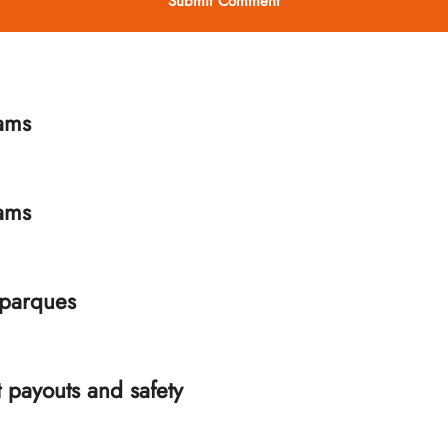
rams
rams
 parques
t payouts and safety